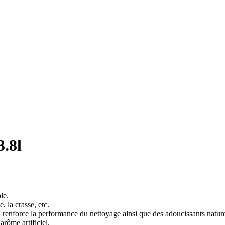
.8l
le.
, la crasse, etc.
force la performance du nettoyage ainsi que des adoucissants naturels 
ôme artificiel.