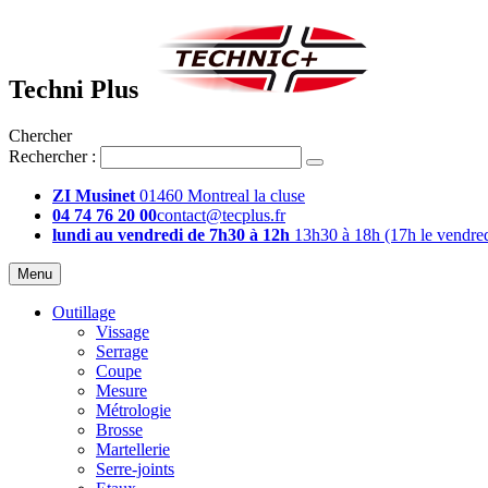
Techni Plus
Chercher
Rechercher :
ZI Musinet
01460 Montreal la cluse
04 74 76 20 00
contact@tecplus.fr
lundi au vendredi de 7h30 à 12h
13h30 à 18h (17h le vendred
Menu
Outillage
Vissage
Serrage
Coupe
Mesure
Métrologie
Brosse
Martellerie
Serre-joints