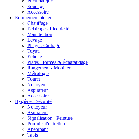
Pneumatique
Soudage
Accessoire
Equipement atelier
Chauffage
Eclairage - Electricité
Manutention
Levage
Pliage - Cintrage
Tuyau
Echelle
Plates - formes & Échafaudage
Rangement - Mobilier
Métrologie
Touret
Nettoyeur
Aspirateur
Accessoire
Hygiène - Sécurité
Nettoyeur
Aspirateur
Signalisation - Peinture
Produits d'entretien
Absorbant
Tapis