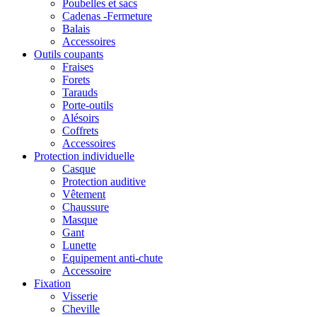
Poubelles et sacs
Cadenas -Fermeture
Balais
Accessoires
Outils coupants
Fraises
Forets
Tarauds
Porte-outils
Alésoirs
Coffrets
Accessoires
Protection individuelle
Casque
Protection auditive
Vêtement
Chaussure
Masque
Gant
Lunette
Equipement anti-chute
Accessoire
Fixation
Visserie
Cheville