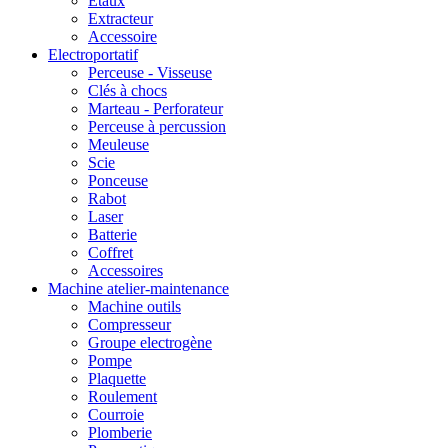
Etaux
Extracteur
Accessoire
Electroportatif
Perceuse - Visseuse
Clés à chocs
Marteau - Perforateur
Perceuse à percussion
Meuleuse
Scie
Ponceuse
Rabot
Laser
Batterie
Coffret
Accessoires
Machine atelier-maintenance
Machine outils
Compresseur
Groupe electrogène
Pompe
Plaquette
Roulement
Courroie
Plomberie