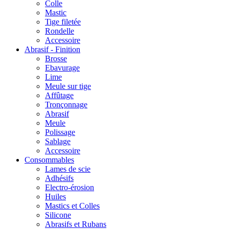
Colle
Mastic
Tige filetée
Rondelle
Accessoire
Abrasif - Finition
Brosse
Ebavurage
Lime
Meule sur tige
Affûtage
Tronçonnage
Abrasif
Meule
Polissage
Sablage
Accessoire
Consommables
Lames de scie
Adhésifs
Electro-érosion
Huiles
Mastics et Colles
Silicone
Abrasifs et Rubans