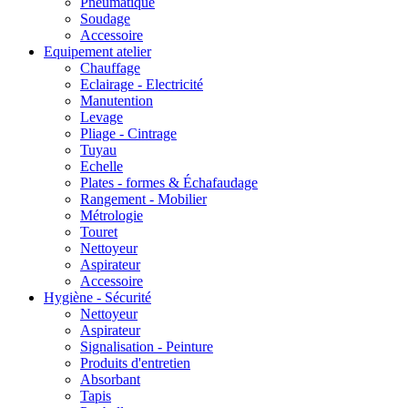
Pneumatique
Soudage
Accessoire
Equipement atelier
Chauffage
Eclairage - Electricité
Manutention
Levage
Pliage - Cintrage
Tuyau
Echelle
Plates - formes & Échafaudage
Rangement - Mobilier
Métrologie
Touret
Nettoyeur
Aspirateur
Accessoire
Hygiène - Sécurité
Nettoyeur
Aspirateur
Signalisation - Peinture
Produits d'entretien
Absorbant
Tapis