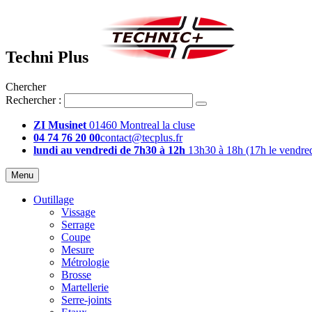
Techni Plus
Chercher
Rechercher :
ZI Musinet
01460 Montreal la cluse
04 74 76 20 00
contact@tecplus.fr
lundi au vendredi de 7h30 à 12h
13h30 à 18h (17h le vendred
Menu
Outillage
Vissage
Serrage
Coupe
Mesure
Métrologie
Brosse
Martellerie
Serre-joints