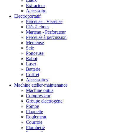
Etaux
Extracteur
Accessoire
Electroportatif
Perceuse - Visseuse
Clés à chocs
Marteau - Perforateur
Perceuse à percussion
Meuleuse
Scie
Ponceuse
Rabot
Laser
Batterie
Coffret
Accessoires
Machine atelier-maintenance
Machine outils
Compresseur
Groupe electrogène
Pompe
Plaquette
Roulement
Courroie
Plomberie