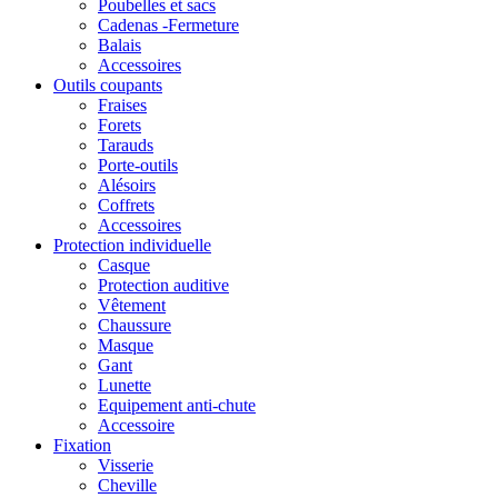
Poubelles et sacs
Cadenas -Fermeture
Balais
Accessoires
Outils coupants
Fraises
Forets
Tarauds
Porte-outils
Alésoirs
Coffrets
Accessoires
Protection individuelle
Casque
Protection auditive
Vêtement
Chaussure
Masque
Gant
Lunette
Equipement anti-chute
Accessoire
Fixation
Visserie
Cheville