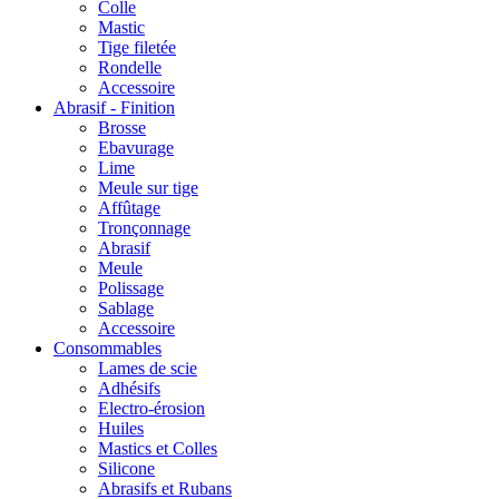
Colle
Mastic
Tige filetée
Rondelle
Accessoire
Abrasif - Finition
Brosse
Ebavurage
Lime
Meule sur tige
Affûtage
Tronçonnage
Abrasif
Meule
Polissage
Sablage
Accessoire
Consommables
Lames de scie
Adhésifs
Electro-érosion
Huiles
Mastics et Colles
Silicone
Abrasifs et Rubans