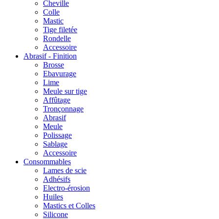
Cheville
Colle
Mastic
Tige filetée
Rondelle
Accessoire
Abrasif - Finition
Brosse
Ebavurage
Lime
Meule sur tige
Affûtage
Tronçonnage
Abrasif
Meule
Polissage
Sablage
Accessoire
Consommables
Lames de scie
Adhésifs
Electro-érosion
Huiles
Mastics et Colles
Silicone