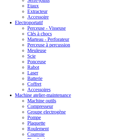
Serre-joints
Etaux
Extracteur
Accessoire
Electroportatif
Perceuse - Visseuse
Clés à chocs
Marteau - Perforateur
Perceuse à percussion
Meuleuse
Scie
Ponceuse
Rabot
Laser
Batterie
Coffret
Accessoires
Machine atelier-maintenance
Machine outils
Compresseur
Groupe electrogène
Pompe
Plaquette
Roulement
Courroie