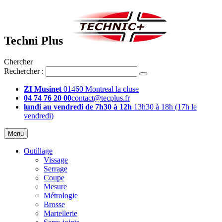
Techni Plus
Chercher
Rechercher :
ZI Musinet
01460 Montreal la cluse
04 74 76 20 00
contact@tecplus.fr
lundi au vendredi de 7h30 à 12h
13h30 à 18h (17h le
vendredi)
Menu
Outillage
Vissage
Serrage
Coupe
Mesure
Métrologie
Brosse
Martellerie