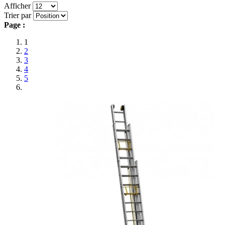
Afficher
Trier par
Page :
1
2
3
4
5