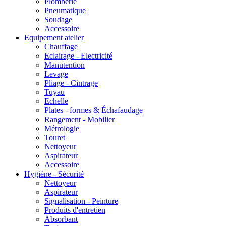
Plomberie
Pneumatique
Soudage
Accessoire
Equipement atelier
Chauffage
Eclairage - Electricité
Manutention
Levage
Pliage - Cintrage
Tuyau
Echelle
Plates - formes & Échafaudage
Rangement - Mobilier
Métrologie
Touret
Nettoyeur
Aspirateur
Accessoire
Hygiène - Sécurité
Nettoyeur
Aspirateur
Signalisation - Peinture
Produits d'entretien
Absorbant