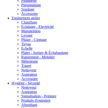
Plomberie
Pneumatique
Soudage
Accessoire
Equipement atelier
Chauffage
Eclairage - Electricité
Manutention
Levage
Pliage - Cintrage
Tuyau
Echelle
Plates - formes & Échafaudage
Rangement - Mobilier
Métrologie
Touret
Nettoyeur
Aspirateur
Accessoire
Hygiène - Sécurité
Nettoyeur
Aspirateur
Signalisation - Peinture
Produits d'entretien
Absorbant