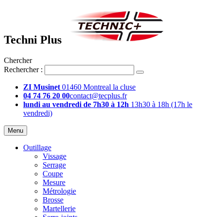
Techni Plus
Chercher
Rechercher :
ZI Musinet
01460 Montreal la cluse
04 74 76 20 00
contact@tecplus.fr
lundi au vendredi de 7h30 à 12h
13h30 à 18h (17h le
vendredi)
Menu
Outillage
Vissage
Serrage
Coupe
Mesure
Métrologie
Brosse
Martellerie