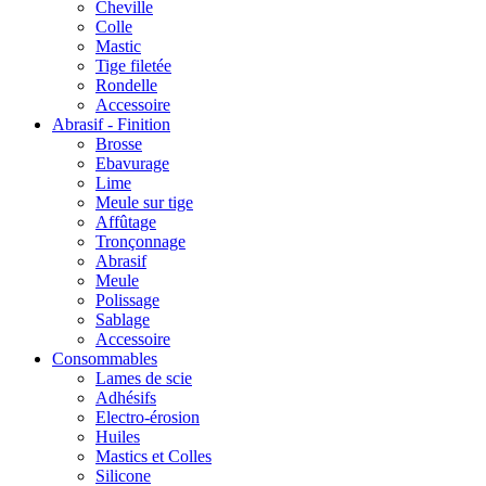
Cheville
Colle
Mastic
Tige filetée
Rondelle
Accessoire
Abrasif - Finition
Brosse
Ebavurage
Lime
Meule sur tige
Affûtage
Tronçonnage
Abrasif
Meule
Polissage
Sablage
Accessoire
Consommables
Lames de scie
Adhésifs
Electro-érosion
Huiles
Mastics et Colles
Silicone