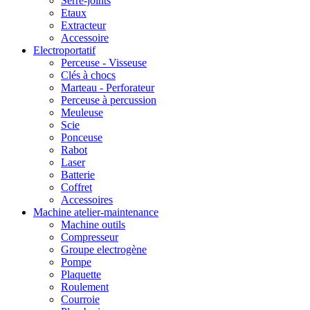
Serre-joints
Etaux
Extracteur
Accessoire
Electroportatif
Perceuse - Visseuse
Clés à chocs
Marteau - Perforateur
Perceuse à percussion
Meuleuse
Scie
Ponceuse
Rabot
Laser
Batterie
Coffret
Accessoires
Machine atelier-maintenance
Machine outils
Compresseur
Groupe electrogène
Pompe
Plaquette
Roulement
Courroie